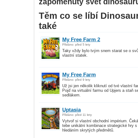
zapomenutý svět dinosaur
Těm co se líbí Dinosaur
také
My Free Farm 2
Přidáno: před 5 lety
Taky vždy bylo tvým snem starat se o svů
vlastní statek.
My Free Farm
Přidáno: před 9 lety
Už jsi jen několik kliknutí od tvé vlastní f
Pojď na virtuální farmu od Upjers a staň s
sedlákem.
Uptasia
Přidáno: před 11 lety
Vytvoř si vlastní obchodní impérium. Ček
tebe unikátní kombinace strategické hry s
hledáním skrytých předmětů.