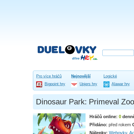
Pro více hráčů
Nejnovější
Logické
Bigpoint hry
Upjers hry
Alawar hry
Dinosaur Park: Primeval Zo
Hráčů online:
0
denn
Přidáno:
před rokem
Nálepky:
Webovky
,
Ad