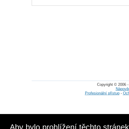
Copyright © 2006 -
Nápově
Profesionální přístup
-
Och
Aby bylo prohlížení těchto stráne