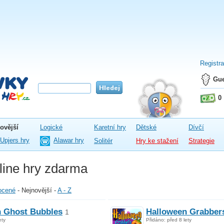
Registr
Gue
0
ovější
Logické
Karetní hry
Dětské
Dívčí
Upjers hry
Alawar hry
Solitér
Hry ke stažení
Strategie
line hry zdarma
ocené
-
Nejnovější
-
A - Z
n Ghost Bubbles
Halloween Grabber
1
ety
Přidáno: před 8 lety