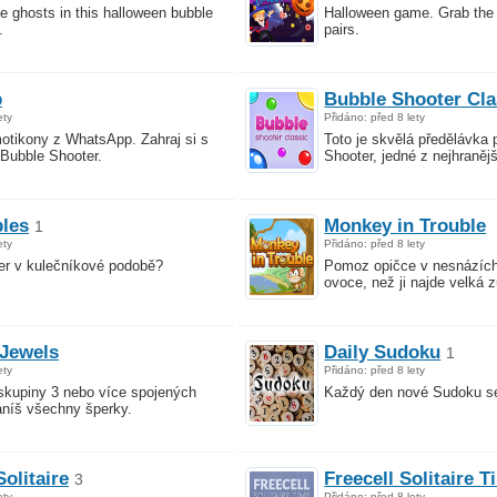
e ghosts in this halloween bubble
Halloween game. Grab the t
.
pairs.
p
Bubble Shooter Cla
ety
Přidáno: před 8 lety
otikony z WhatsApp. Zahraj si s
Toto je skvělá předělávka
 Bubble Shooter.
Shooter, jedné z nejhraněj
les
Monkey in Trouble
1
ety
Přidáno: před 8 lety
er v kulečníkové podobě?
Pomoz opičce v nesnázích
ovoce, než ji najde velká zu
Jewels
Daily Sudoku
1
ety
Přidáno: před 8 lety
skupiny 3 nebo více spojených
Každý den nové Sudoku se
aníš všechny šperky.
olitaire
Freecell Solitaire 
3
ety
Přidáno: před 8 lety