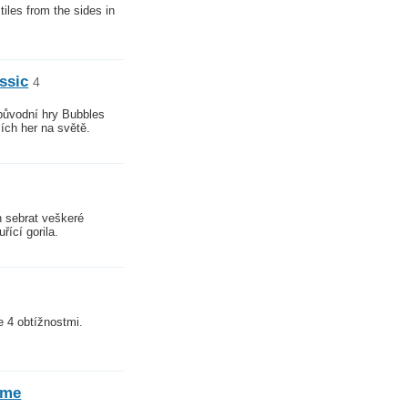
iles from the sides in
ssic
4
 původní hry Bubbles
ších her na světě.
 sebrat veškeré
řící gorila.
 4 obtížnostmi.
Time