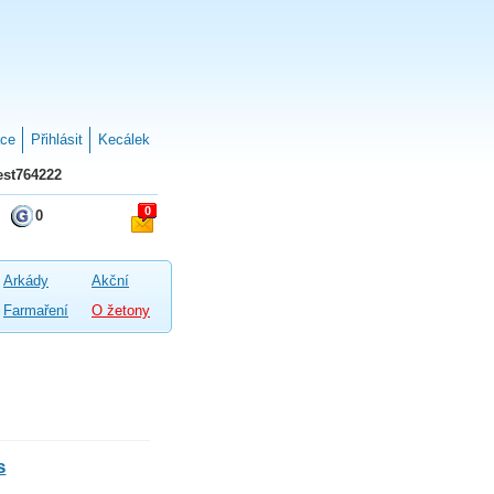
ace
Přihlásit
Kecálek
st764222
0
0
Arkády
Akční
Farmaření
O žetony
s