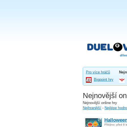
Pro více hráčů
Nejn
Bigpoint hry
Nejnovější on
Nejnovější online hry
Nejhranější
-
Nejlépe hodn
Hallowee
Přidáno: před 8 l