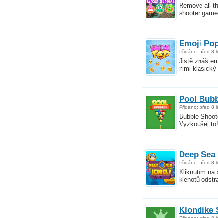
Remove all th
shooter game
Emoji Po
Přidáno: před 8 l
Jistě znáš em
nimi klasický
Pool Bubb
Přidáno: před 8 l
Bubble Shoot
Vyzkoušej to!
Deep Sea 
Přidáno: před 8 l
Kliknutím na 
klenotů odstr
Klondike S
Přidáno: před 8 l