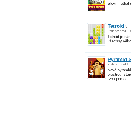
Slovní fotbal
Tetroid
8
Přidáno: před 9 l
Tetroid je ná
všechny věko
Pyramid S
Přidáno: před 16 
Nová pyramido
prostředí sta
tvou pomoc!