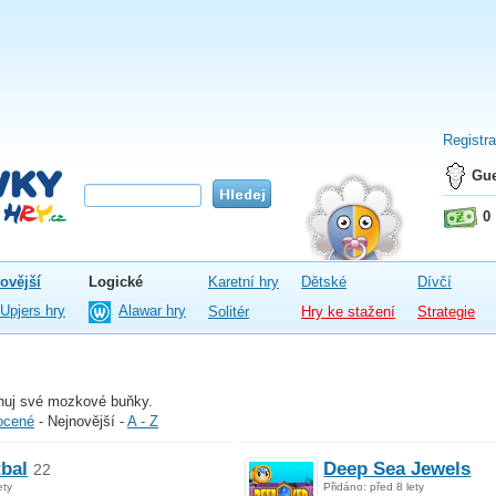
Registr
Gue
0
ovější
Logické
Karetní hry
Dětské
Dívčí
Upjers hry
Alawar hry
Solitér
Hry ke stažení
Strategie
énuj své mozkové buňky.
ocené
-
Nejnovější
-
A - Z
tbal
Deep Sea Jewels
22
ety
Přidáno: před 8 lety