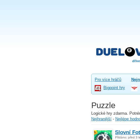
Pro více hráčů
Nejn
Bigpoint hry
Puzzle
Logické hry zdarma. Potr
Nejhranější
-
Nejlépe hodn
Slovní Fo
Přidáno: před 3 l