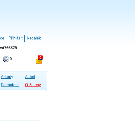
ace
Přihlásit
Kecálek
st766825
0
0
Arkády
Akční
Farmaření
O žetony