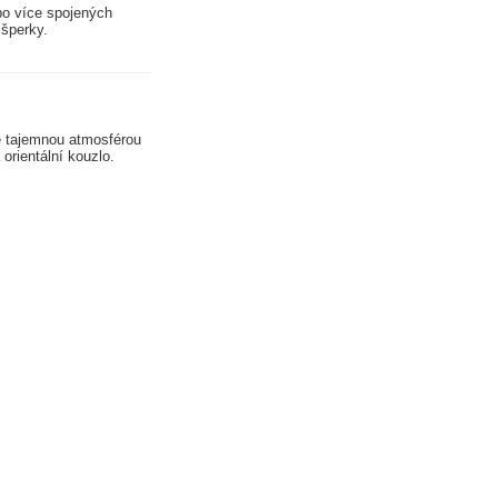
bo více spojených
 šperky.
é tajemnou atmosférou
orientální kouzlo.