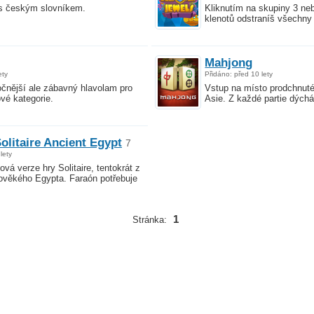
 s českým slovníkem.
Kliknutím na skupiny 3 ne
klenotů odstraníš všechny
Mahjong
ety
Přidáno: před 10 lety
ročnější ale zábavný hlavolam pro
Vstup na místo prodchnut
vé kategorie.
Asie. Z každé partie dýchá 
olitaire Ancient Egypt
7
lety
vá verze hry Solitaire, tentokrát z
rověkého Egypta. Faraón potřebuje
1
Stránka: