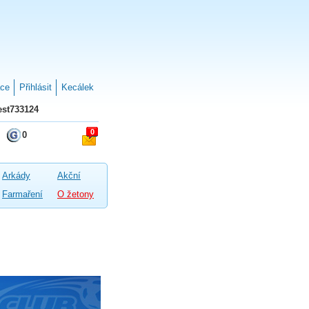
ace
Přihlásit
Kecálek
st733124
0
0
Arkády
Akční
Farmaření
O žetony