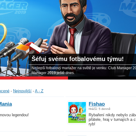
u fotbalovému týmu!
manažer na světě je venku: Club Manager 2019! Zahraj si hru Club
 dnes.
ocené
-
Nejnovější
-
A - Z
Mania
Fishao
Hráčů: 5 denně
onovou legendou!
Rybaření nikdy nebylo záb
přátele, hraj v turnajích a
ryb!