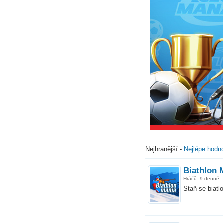
Šéfuj svém
Nejlepší fotbalový 
Manager 2019 ještě
Nejhranější
-
Nejlépe hodn
Biathlon 
Hráčů: 9 denně
Staň se biatl