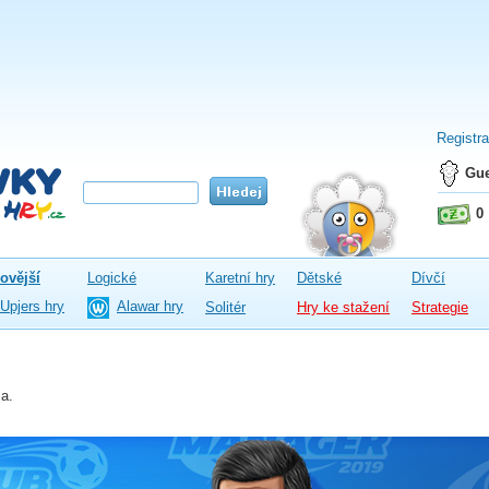
Registr
Gue
0
ovější
Logické
Karetní hry
Dětské
Dívčí
Upjers hry
Alawar hry
Solitér
Hry ke stažení
Strategie
a.