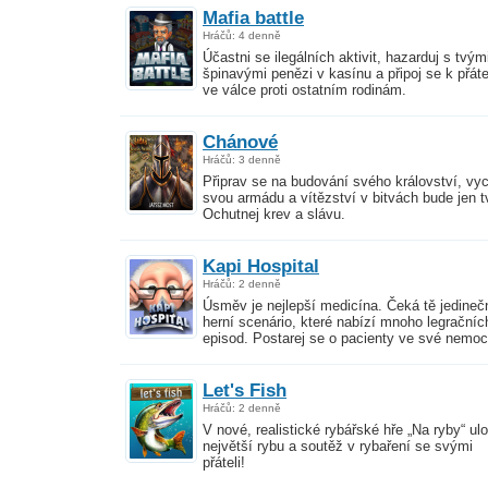
Mafia battle
Hráčů: 4 denně
Účastni se ilegálních aktivit, hazarduj s tvým
špinavými penězi v kasínu a připoj se k přát
ve válce proti ostatním rodinám.
Chánové
Hráčů: 3 denně
Připrav se na budování svého království, vy
svou armádu a vítězství v bitvách bude jen t
Ochutnej krev a slávu.
Kapi Hospital
Hráčů: 2 denně
Úsměv je nejlepší medicína. Čeká tě jedineč
herní scenário, které nabízí mnoho legračníc
episod. Postarej se o pacienty ve své nemoc
Let's Fish
Hráčů: 2 denně
V nové, realistické rybářské hře „Na ryby“ ul
největší rybu a soutěž v rybaření se svými
přáteli!