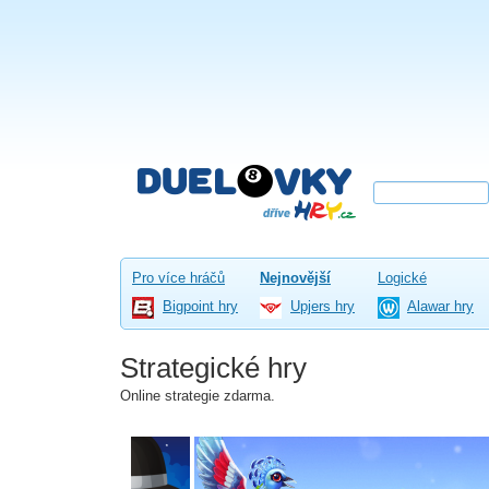
Pro více hráčů
Nejnovější
Logické
Bigpoint hry
Upjers hry
Alawar hry
Strategické hry
Online strategie zdarma.