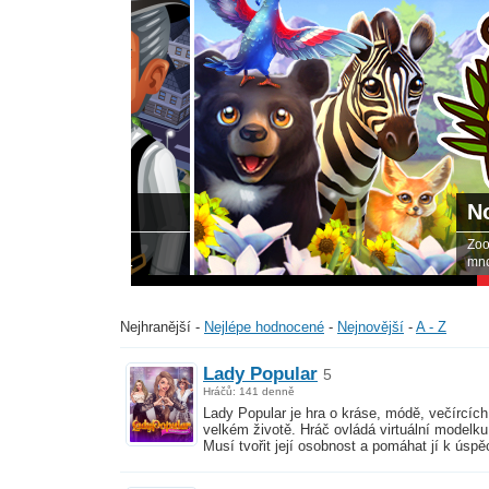
Nově př
duj se svými
Zoo 2: Animal
ním rodinám.
mnoha zábavný
Nejhranější
-
Nejlépe hodnocené
-
Nejnovější
-
A - Z
Lady Popular
5
Hráčů: 141 denně
Lady Popular je hra o kráse, módě, večírcích
velkém životě. Hráč ovládá virtuální modelku
Musí tvořit její osobnost a pomáhat jí k úspě