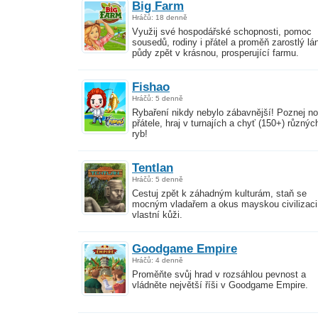
Big Farm
Hráčů: 18 denně
Využij své hospodářské schopnosti, pomoc
sousedů, rodiny i přátel a proměň zarostlý lá
půdy zpět v krásnou, prosperující farmu.
Fishao
Hráčů: 5 denně
Rybaření nikdy nebylo zábavnější! Poznej n
přátele, hraj v turnajích a chyť (150+) různýc
ryb!
Tentlan
Hráčů: 5 denně
Cestuj zpět k záhadným kulturám, staň se
mocným vladařem a okus mayskou civilizaci
vlastní kůži.
Goodgame Empire
Hráčů: 4 denně
Proměňte svůj hrad v rozsáhlou pevnost a
vládněte největší říši v Goodgame Empire.