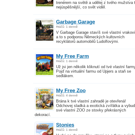
trenérem na světě a udělej z tvého mužstva 
nejúspěšnější, co svět viděl.
Garbage Garage
Hráčů: 1 denně
V Garbage Garage stavíš své vlastní vrakovi
a to s podporou Německých kultovních
recyklátorů automobilů Ludolfovými.
My Free Farm
Hráčů: 1 denně
Už jsi jen několik kliknutí od tvé vlastní farm
Pojď na virtuální farmu od Upjers a staň se
sedlákem.
My Free Zoo
Hráčů: 4 denně
Brána k tvé vlastní zahradě je otevřená!
Odchovej sladká a exotická zvířátka a vybud
své vlastní ZOO ze stovky překrásných
dekorací.
Stonies
Hráčů: 1 denně