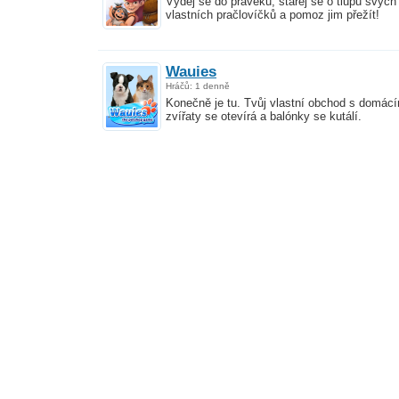
Vydej se do pravěku, starej se o tlupu svých
vlastních pračlovíčků a pomoz jim přežít!
Wauies
Hráčů: 1 denně
Konečně je tu. Tvůj vlastní obchod s domácí
zvířaty se otevírá a balónky se kutálí.