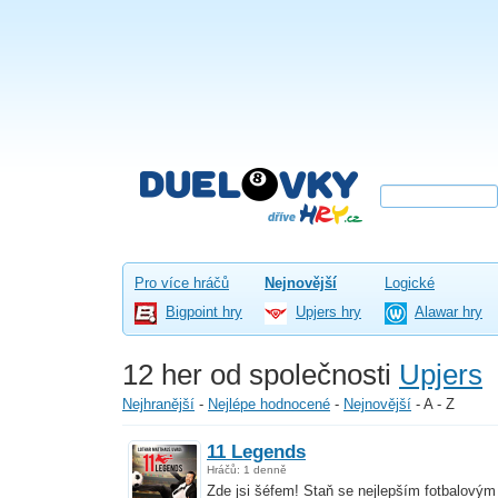
Pro více hráčů
Nejnovější
Logické
Bigpoint hry
Upjers hry
Alawar hry
12 her od společnosti
Upjers
Nejhranější
-
Nejlépe hodnocené
-
Nejnovější
-
A - Z
11 Legends
Hráčů: 1 denně
Zde jsi šéfem! Staň se nejlepším fotbalovým