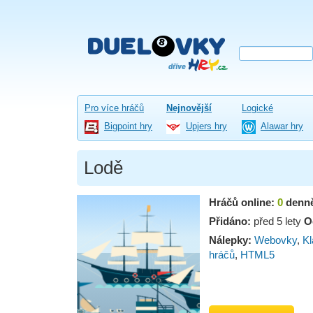
Pro více hráčů
Nejnovější
Logické
Bigpoint hry
Upjers hry
Alawar hry
Lodě
Hráčů online:
0
denn
Přidáno:
před 5 lety
O
Nálepky:
Webovky
,
Kl
hráčů
,
HTML5