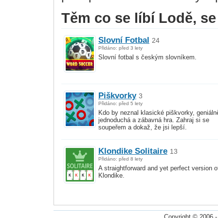
Těm co se líbí Lodě, se 
Slovní Fotbal
24
Přidáno: před 3 lety
Slovní fotbal s českým slovníkem.
Piškvorky
3
Přidáno: před 5 lety
Kdo by neznal klasické piškvorky, geniáln
jednoduchá a zábavná hra. Zahraj si se
soupeřem a dokaž, že jsi lepší.
Klondike Solitaire
13
Přidáno: před 8 lety
A straightforward and yet perfect version o
Klondike.
Copyright © 2006 -