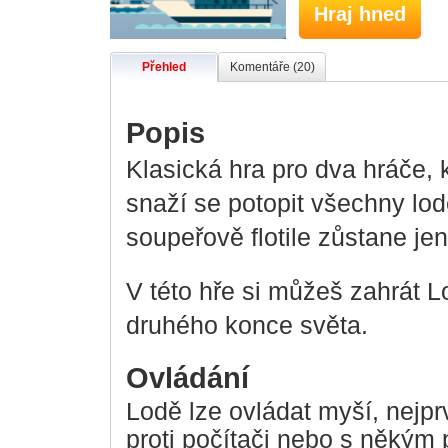
Hraj hned
Přehled
Komentáře (20)
Popis
Klasická hra pro dva hráče, 
snaží se potopit všechny lo
soupeřově flotile zůstane je
V této hře si můžeš zahrát Lo
druhého konce světa.
Ovládání
Lodě lze ovládat myší, nejpr
proti počítači nebo s někým p