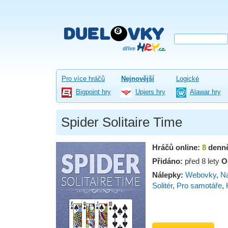
Pro více hráčů
Nejnovější
Logické
Bigpoint hry
Upjers hry
Alawar hry
Spider Solitaire Time
Hráčů online:
8
denn
Přidáno:
před 8 lety
O
Nálepky:
Webovky
,
Na
Solitér
,
Pro samotáře
,