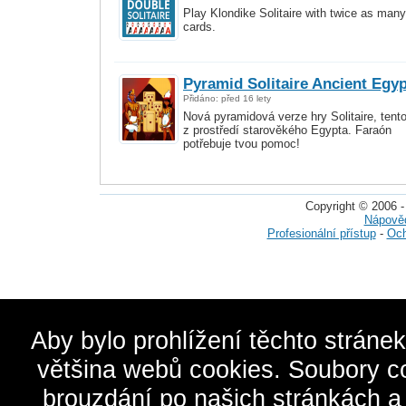
Play Klondike Solitaire with twice as many
cards.
Pyramid Solitaire Ancient Egyp
Přidáno: před 16 lety
Nová pyramidová verze hry Solitaire, tento
z prostředí starověkého Egypta. Faraón
potřebuje tvou pomoc!
Copyright © 2006 -
Nápově
Profesionální přístup
-
Och
Aby bylo prohlížení těchto stráne
většina webů cookies. Soubory c
brouzdání po našich stránkách a