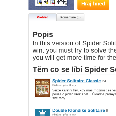
Hraj hned
Přehled
Komentáře (3)
Popis
In this version of Spider Soli
win, you must try to solve th
you will get more time for the
Těm co se líbí Spider So
Spider Solitaire Classic
24
Přidáno: před 8 lety
Verze karetní hry, kdy máš možnost se vrá
pouze o jeden krok zpět. Důkladně promýš
své tahy.
Double Klondike Solitaire
5
Přidáno: před 8 lety