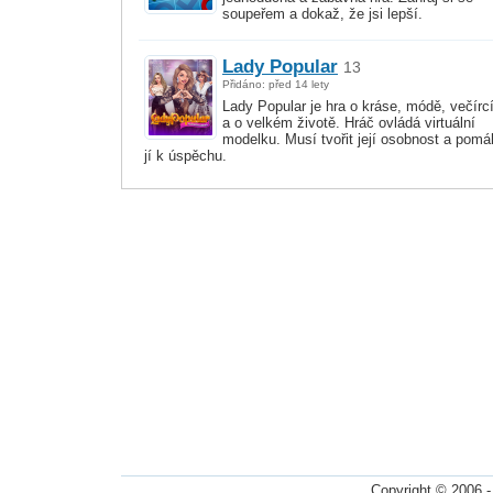
soupeřem a dokaž, že jsi lepší.
Lady Popular
13
Přidáno: před 14 lety
Lady Popular je hra o kráse, módě, večírc
a o velkém životě. Hráč ovládá virtuální
modelku. Musí tvořit její osobnost a pomá
jí k úspěchu.
Copyright © 2006 -