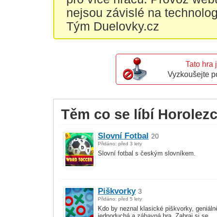
nejsou závislé na technolo
Tým Duelovky.cz
Tato hra 
Vyzkoušejte p
Těm co se líbí Horolezci
Slovní Fotbal
20
Přidáno: před 3 lety
Slovní fotbal s českým slovníkem.
Piškvorky
3
Přidáno: před 5 lety
Kdo by neznal klasické piškvorky, geniáln
jednoduchá a zábavná hra. Zahraj si se