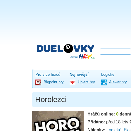
Pro více hráčů
Nejnovější
Logické
Bigpoint hry
Upjers hry
Alawar hry
Horolezci
Hráčů online:
0
denn
Přidáno:
před 18 lety
Nálepky:
Logické
,
Fla