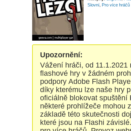
Slovní
,
Pro více hráčů
Upozornění:
Vážení hráči, od 11.1.2021
flashové hry v žádném proh
podpory Adobe Flash Player
díky kterému lze naše hry 
oficiálně blokovat spuštění
některé prohlížeče mohou za
základě této skutečnosti do
které jsou na Flashi závisl
pro více hráčů. Provoz web