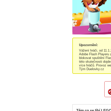
Upozornění:
Vážení hráči, od 11.1
Adobe Flash Playeru z
blokovat spuštění Fla
této skutečnosti dojde
více hráčů. Provoz we
Tým Duelovky.cz
Těm co se líbí LEGO