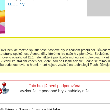
LEGO hry
.2021 nebude možné spustit naše flashové hry v žádném prohlížeči. Důvodem
e strany společnosti Adobe, díky kterému lze naše hry přehrávát. Společnost
shového obsahu od 11.1., ale některé prohlížeče mohou začít blokovat hry už
 v lednu ke stažení všech her, které jsou na Flashi závislé. Jedná se mimo ji
bu bude zachován s hrami, které nejsou závislé na technologii Flash. Děkuj
Tato hra již není podporována.
Vyzkoušejte podobné hry z nabídky níže.
® Friends Džusový bar, se líbí také