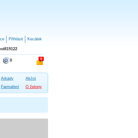
ace
Přihlásit
Kecálek
st819122
0
0
Arkády
Akční
Farmaření
O žetony