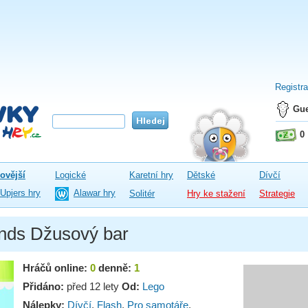
Registr
Gue
0
ovější
Logické
Karetní hry
Dětské
Dívčí
Upjers hry
Alawar hry
Solitér
Hry ke stažení
Strategie
nds Džusový bar
Hráčů online:
0
denně:
1
Přidáno:
před 12 lety
Od:
Lego
Nálepky:
Dívčí
,
Flash
,
Pro samotáře
,