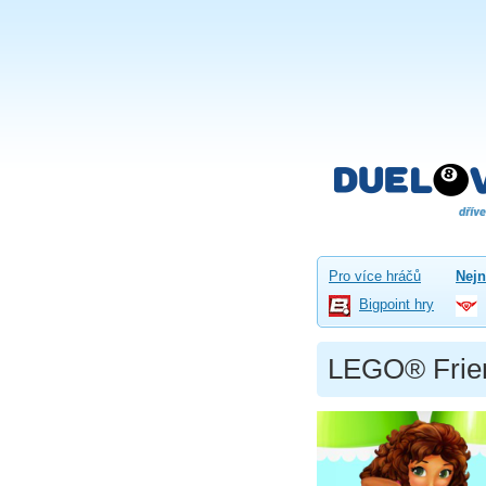
Pro více hráčů
Nejn
Bigpoint hry
LEGO® Frie