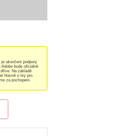
 je ukončení podpory
 Adobe bude oficiálně
 dříve. Na základě
né hlavně o hry pro
eme za pochopení.