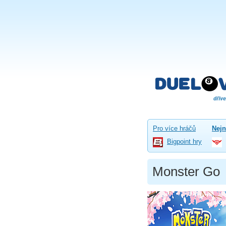
Pro více hráčů
Nejn
Bigpoint hry
Monster Go