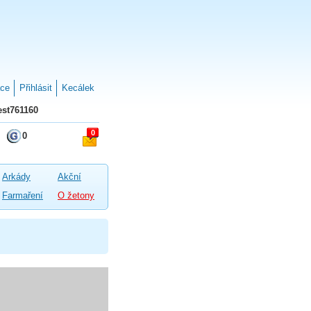
ace
Přihlásit
Kecálek
st761160
0
0
Arkády
Akční
Farmaření
O žetony