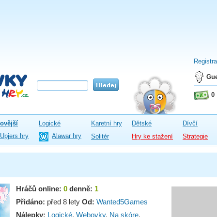
Registr
Gue
0
ovější
Logické
Karetní hry
Dětské
Dívčí
Upjers hry
Alawar hry
Solitér
Hry ke stažení
Strategie
Hráčů online:
0
denně:
1
Přidáno:
před 8 lety
Od:
Wanted5Games
Nálepky:
Logické
,
Webovky
,
Na skóre
,