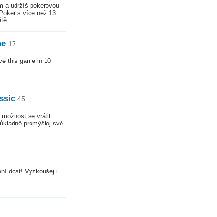
m a udržíš pokerovou
Poker s více než 13
ětě.
me
17
lve this game in 10
assic
45
 možnost se vrátit
Důkladně promýšlej své
ení dost! Vyzkoušej i