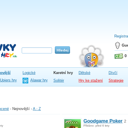
Registr
Gue
0
ovější
Logické
Karetní hry
Dětské
Dívčí
Upjers hry
Alawar hry
Solitér
Hry ke stažení
Strategie
ocené
-
Nejnovější
-
A - Z
Goodgame Poker
2
ety
Přidáno: před 6 lety