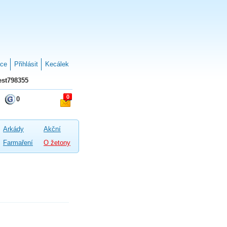
ace
Přihlásit
Kecálek
st798355
0
0
Arkády
Akční
Farmaření
O žetony