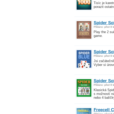
Tisíc je karet
porazit ostat
Spider Sol
Přidáno: před 8 l
Play the 2 sui
game.
Spider Sol
Přidáno: před 8 l
Jsi začáteční
Vyber si úrov
Spider Sol
Přidáno: před 8 l
Klasická Spide
s možností ná
nebo 4 balíčk
Freecell 
Přidáno: před 8 l