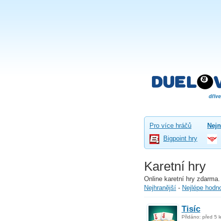
Pro více hráčů
Nejn
Bigpoint hry
Karetní hry
Online karetní hry zdarma.
Nejhranější
-
Nejlépe hodn
Tisíc
Přidáno: před 5 l