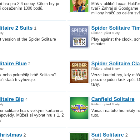
ní hra pro 2-4 osoby. Cílem hry je
Máš v oblibě Texas Hold'e
ní dosažením 1000 bodů.
tvář? Zahraj si Goodgame 
miliony hráčů po celém sv
itaire 2 Suits
Spider Solitaire Ti
1
ety
Přidáno: před 8 lety
t version of the Spider Solitaire
Play against the clock, so
minutes.
itaire Blue
Spider Solitaire Cl
2
ety
Přidáno: před 8 lety
k nebo pokročilý hráč Solitairu?
Verze karetní hry, kdy máš
eň ktará ti vyhovuje.
pouze o jeden krok zpět. 
tahy.
itaire Big
Canfield Solitaire
4
ety
Přidáno: před 8 lety
r solitaire hra s velkými kartami a
Variací na tuto hru nikdy n
povědy. Můžeš si vybrat hru s 1, 2
tuto.
y.
Christmas
Suit Solitaire
2
2
ety
Přidáno: před 8 lety