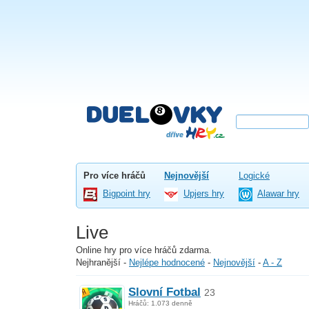
Pro více hráčů
Nejnovější
Logické
Bigpoint hry
Upjers hry
Alawar hry
Live
Online hry pro více hráčů zdarma.
Nejhranější
-
Nejlépe hodnocené
-
Nejnovější
-
A - Z
Slovní Fotbal
23
Hráčů: 1.073 denně