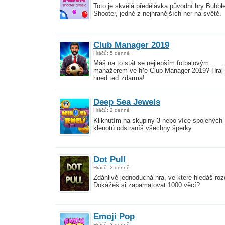
Toto je skvělá předělávka původní hry Bubbl
Shooter, jedné z nejhranějších her na světě.
Club Manager 2019
Hráčů: 5 denně
Máš na to stát se nejlepším fotbalovým
manažerem ve hře Club Manager 2019? Hraj
hned teď zdarma!
Deep Sea Jewels
Hráčů: 2 denně
Kliknutím na skupiny 3 nebo více spojených
klenotů odstraníš všechny šperky.
Dot Pull
Hráčů: 2 denně
Zdánlivě jednoduchá hra, ve které hledáš rozd
Dokážeš si zapamatovat 1000 věcí?
Emoji Pop
Hráčů: 3 denně