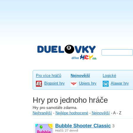
Pro více hráčů
Nejnovější
Logické
Bigpoint hry
Upjers hry
Alawar hry
Hry pro jednoho hráče
Hry pro samotáře zdarma.
Nejhranější
-
Nejlépe hodnocené
-
Nejnovější
-
A - Z
Bubble Shooter Classic
3
Hráčů: 27 denně