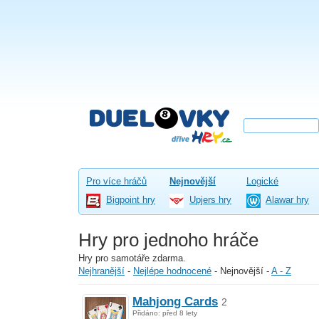
Pro více hráčů
Nejnovější
Logické
Bigpoint hry
Upjers hry
Alawar hry
Hry pro jednoho hráče
Hry pro samotáře zdarma.
Nejhranější
-
Nejlépe hodnocené
-
Nejnovější
-
A - Z
Mahjong Cards
2
Přidáno: před 8 lety