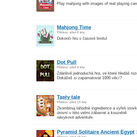
Play mahjong with images of real playing car
Mahjong Time
Přidáno: před 8 lety
Dokonči hru v časové limitu!
Dot Pull
Přidáno: před 8 lety
Zdánlivě jednoduchá hra, ve které hledáš rozd
Dokážeš si zapamatovat 1000 věcí?
Tasty tale
Přidáno: před 10 lety
Zkombinuj lahodné ingredience a vyřeš stov
úrovní v této velmi zábavné a kouzelně
návykové adventuře.
Pyramid Solitaire Ancient Egypt
Přidáno: před 16 lety