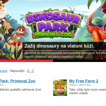
Nově přidaná hr
ucí, a
Zoo 2: Animal Park tě vnes
mnoha zábavnými úkoly. Zare
ocené
-
Nejnovější
-
A - Z
Park: Primeval Zoo
My Free Farm 2
kem
Přidáno: před 5 lety
ědcům podařilo odchovat živé
Taky vždy bylo tvým snem 
vlastní statek.