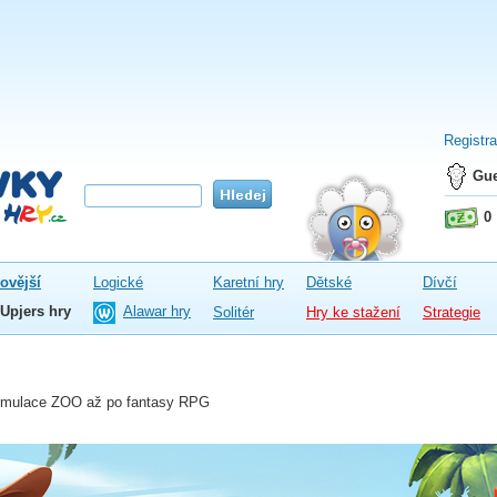
Registr
Gue
0
ovější
Logické
Karetní hry
Dětské
Dívčí
Upjers hry
Alawar hry
Solitér
Hry ke stažení
Strategie
simulace ZOO až po fantasy RPG