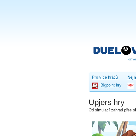
Pro více hráčů
Nejn
Bigpoint hry
Upjers hry
Od simulací zahrad přes 