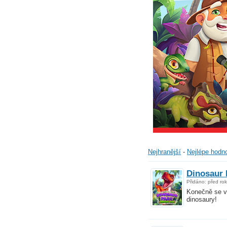
Zažij dinosaury na vlatsní kůži.
Konečně se vědcům podařilo odchovat živé dinosaury! Teď přicházíš ty, super vedo
vytváříš dinosauří zoo plnou pravěkých zvířat!
Nejhranější
-
Nejlépe hodn
Dinosaur 
Přidáno: před ro
Konečně se v
dinosaury!