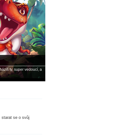
a!
e do snového herního světa se zvířátky poutavým příběhem a
gistruje se nyní!
starat se o svůj