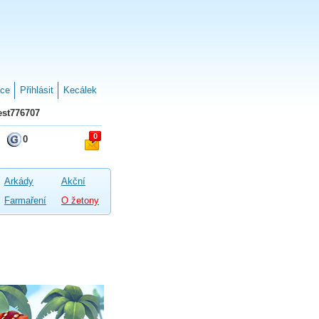
ace
Přihlásit
Kecálek
st776707
0
0
Arkády
Akční
Farmaření
O žetony