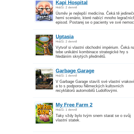
Kapi Hospital
Hráčů: 2 denně
Úsměv je nejlepší medicína. Čeká tě jedineč
herní scenário, které nabízí mnoho legračníc
episod. Postarej se o pacienty ve své nemoc
Uptasia
Hráčů: 2 denně
Vytvoř si vlastní obchodní impérium. Čeká n
tebe unikátní kombinace strategické hry s
hledáním skrytých předmětů.
Garbage Garage
Hráčů: 1 denně
V Garbage Garage stavíš své vlastní vrakovi
a to s podporou Německých kultovních
recyklátorů automobilů Ludolfovými.
My Free Farm 2
Hráčů: 1 denně
Taky vždy bylo tvým snem starat se o svůj
vlastní statek.