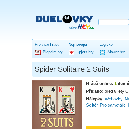
Pro více hráčů
Nejnovější
Logické
Bigpoint hry
Upjers hry
Alawar hry
Spider Solitaire 2 Suits
Hráčů online:
1
denn
Přidáno:
před 8 lety
O
Nálepky:
Webovky
,
Na
Solitér
,
Pro samotáře
,