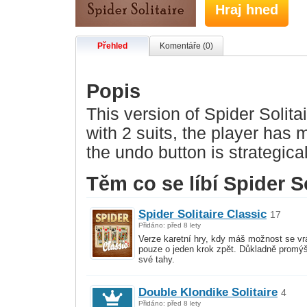
Hraj hned
Přehled
Komentáře (0)
Popis
This version of Spider Solita
with 2 suits, the player has
the undo button is strategica
Těm co se líbí Spider Sol
Spider Solitaire Classic
17
Přidáno: před 8 lety
Verze karetní hry, kdy máš možnost se vrá
pouze o jeden krok zpět. Důkladně promýš
své tahy.
Double Klondike Solitaire
4
Přidáno: před 8 lety