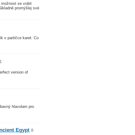
 možnost se vrátit
Důkladně promýšlej své
ík v partičce karet. Co
1
erfect version of
zábavný hlavolam pro
.
Ancient Egypt
8