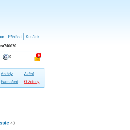
ace
Přihlásit
Kecálek
st740630
0
0
Arkády
Akční
Farmaření
O žetony
assic
49