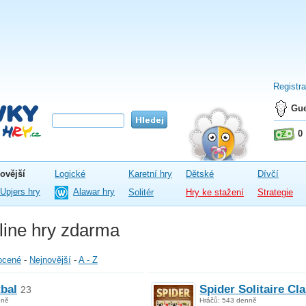
Registr
Gue
0
ovější
Logické
Karetní hry
Dětské
Dívčí
Upjers hry
Alawar hry
Solitér
Hry ke stažení
Strategie
line hry zdarma
ocené
-
Nejnovější
-
A - Z
tbal
Spider Solitaire Cl
23
nně
Hráčů: 543 denně