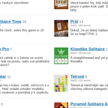
 s českým slovníkem.
Verze karetní hry, kdy máš
pouze o jeden krok zpět. 
tahy.
itaire Time
Prší
29
13
ě
Hráčů: 280 denně
the clock, solve this game in 10
Dokaž, že jsi dobrý karban
že se hraje? Prší:-)
e Pro
Klondike Solitaire
7
1
ě
Hráčů: 169 denně
ti zahrát si o žetony se svými
A straightforward and yet p
 hrát na jistotu, nebo své protihráče
Klondike.
ováním?
lar
Tetroid
11
8
ě
Hráčů: 120 denně
je hra o kráse, módě, večírcích a o
Tetroid je náročnější ale 
. Hráč ovládá virtuální modelku.
všechny věkové kategorie
ejí osobnost a pomáhat jí k úspěchu.
Pyramid Solitaire 
3
ě
Hráčů: 101 denně