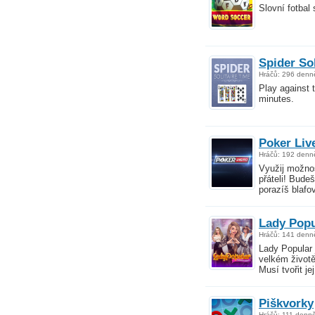
Slovní fotbal
Spider Sol
Hráčů: 296 denn
Play against 
minutes.
Poker Liv
Hráčů: 192 denn
Využij možnos
přáteli! Budeš
porazíš blaf
Lady Popu
Hráčů: 141 denn
Lady Popular 
velkém životě
Musí tvořit j
Piškvorky
Hráčů: 111 denn