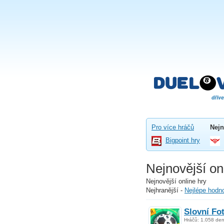
Pro více hráčů
Nejn
Bigpoint hry
Nejnovější on
Nejnovější online hry
Nejhranější
-
Nejlépe hodn
Slovní Fo
Hráčů: 1.058 de