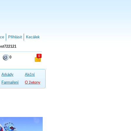
ace
Přihlásit
Kecálek
st722121
0
0
Arkády
Akční
Farmaření
O žetony