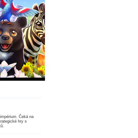
Ve
Veď 
zvířátky poutavým příběhem a
non-
Fou
í impérium. Čeká na
rategické hry s
tů.