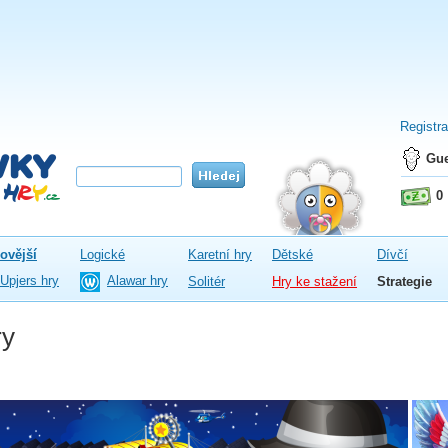
Registr
Gue
0
ovější
Logické
Karetní hry
Dětské
Dívčí
Upjers hry
Alawar hry
Solitér
Hry ke stažení
Strategie
ry