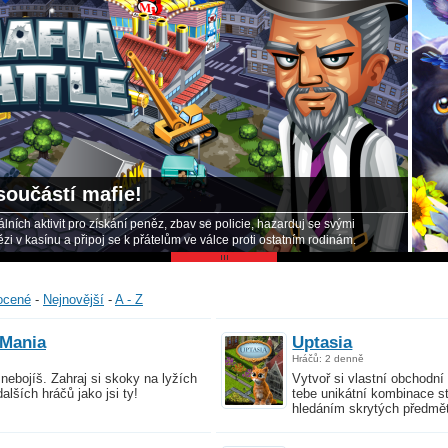
Nově přidaná hra!
Zoo 2: Animal Park tě vnese do snového herního světa se 
mnoha zábavnými úkoly. Zaregistruje se nyní!
ocené
-
Nejnovější
-
A - Z
 Mania
Uptasia
Hráčů: 2 denně
nebojíš. Zahraj si skoky na lyžích
Vytvoř si vlastní obchodn
dalších hráčů jako jsi ty!
tebe unikátní kombinace st
hledáním skrytých předmě