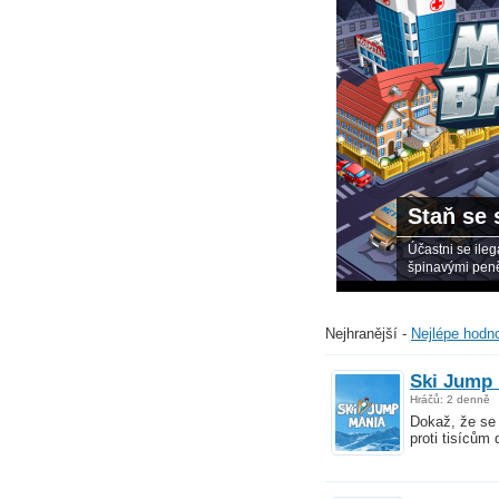
mafie!
ro získání peněz, zbav se policie, hazarduj se svými
ipoj se k přátelům ve válce proti ostatním rodinám.
Nejhranější
-
Nejlépe hodn
Ski Jump
Hráčů: 2 denně
Dokaž, že se 
proti tisícům 