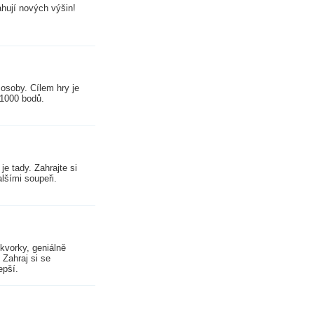
ahují nových výšin!
4 osoby. Cílem hry je
 1000 bodů.
je tady. Zahrajte si
alšími soupeři.
kvorky, geniálně
 Zahraj si se
epší.