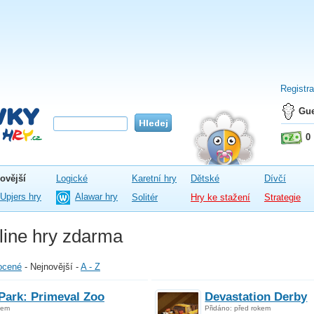
Registr
Gue
0
ovější
Logické
Karetní hry
Dětské
Dívčí
Upjers hry
Alawar hry
Solitér
Hry ke stažení
Strategie
line hry zdarma
ocené
-
Nejnovější
-
A - Z
Park: Primeval Zoo
Devastation Derby
kem
Přidáno: před rokem