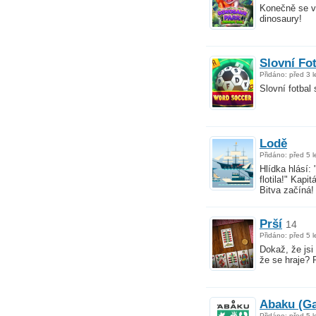
Konečně se v
dinosaury!
Slovní Fo
Přidáno: před 3 l
Slovní fotbal
Lodě
Přidáno: před 5 l
Hlídka hlásí:
flotila!" Kapi
Bitva začíná!
Prší
14
Přidáno: před 5 l
Dokaž, že jsi
že se hraje? P
Abaku (G
Přidáno: před 5 l