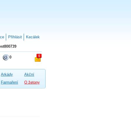
ace
Přihlásit
Kecálek
st800739
0
0
Arkády
Akční
Farmaření
O žetony