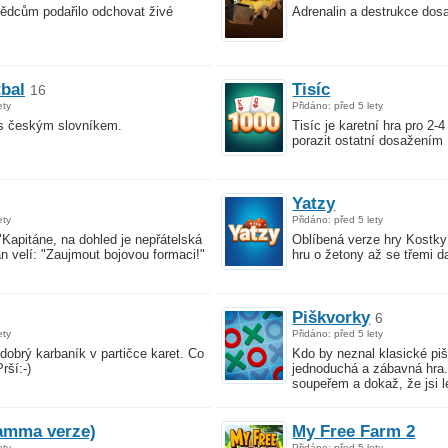
ědcům podařilo odchovat živé
Adrenalin a destrukce dos
tbal
Tisíc
16
ety
Přidáno: před 5 lety
 s českým slovníkem.
Tisíc je karetní hra pro 2-
porazit ostatní dosažením
Yatzy
ety
Přidáno: před 5 lety
 "Kapitáne, na dohled je nepřátelská
Oblíbená verze hry Kostky 
tán velí: "Zaujmout bojovou formaci!"
hru o žetony až se třemi d
Piškvorky
6
ety
Přidáno: před 5 lety
 dobrý karbaník v partičce karet. Co
Kdo by neznal klasické piš
rší:-)
jednoduchá a zábavná hra.
soupeřem a dokaž, že jsi l
amma verze)
My Free Farm 2
ety
Přidáno: před 5 lety