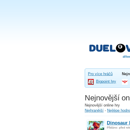
Pro více hráčů
Nejn
Bigpoint hry
Nejnovější on
Nejnovější online hry
Nejhranější
-
Nejlépe hodn
Dinosaur 
Přidáno: před ro